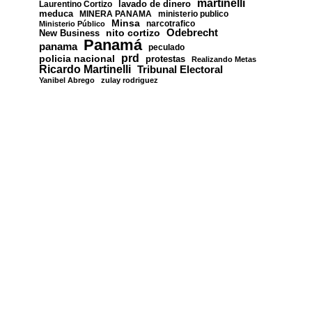
martinelli
lavado de dinero
Laurentino Cortizo
meduca
MINERA PANAMA
ministerio publico
Minsa
narcotrafico
Ministerio Público
nito cortizo
Odebrecht
New Business
Panamá
panama
peculado
prd
policia nacional
protestas
Realizando Metas
Ricardo Martinelli
Tribunal Electoral
Yanibel Abrego
zulay rodriguez