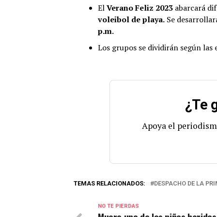
El
Verano Feliz 2023
abarcará di
voleibol de playa.
Se desarrollar
p.m.
Los grupos se dividirán según las
¿Te g
Apoya el periodism
TEMAS RELACIONADOS:
DESPACHO DE LA PR
NO TE PIERDAS
Muere uno de los niños heridos