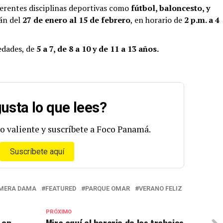
ferentes disciplinas deportivas como
fútbol, baloncesto, y
án del
27 de enero al 15 de febrero
, en horario de
2 p.m. a 4
 edades, de
5 a 7, de 8 a 10 y de 11 a 13 años.
usta lo que lees?
o valiente y suscríbete a Foco Panamá.
Suscríbete aquí
IMERA DAMA
FEATURED
PARQUE OMAR
VERANO FELIZ
PRÓXIMO
 en
Mira aquí el horario de los trabajos