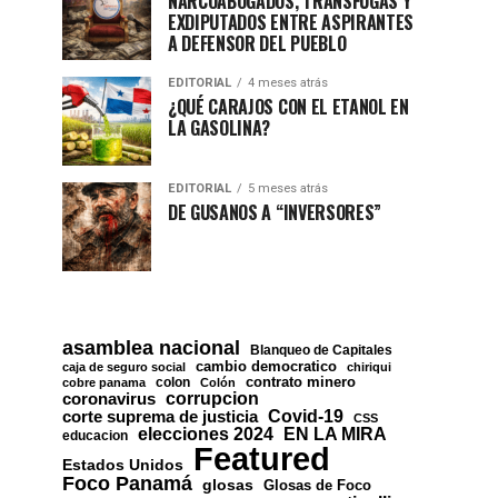
NARCOABOGADOS, TRÁNSFUGAS Y
EXDIPUTADOS ENTRE ASPIRANTES
A DEFENSOR DEL PUEBLO
EDITORIAL
4 meses atrás
¿QUÉ CARAJOS CON EL ETANOL EN
LA GASOLINA?
EDITORIAL
5 meses atrás
DE GUSANOS A “INVERSORES”
asamblea nacional
Blanqueo de Capitales
cambio democratico
caja de seguro social
chiriqui
contrato minero
colon
cobre panama
Colón
corrupcion
coronavirus
Covid-19
corte suprema de justicia
CSS
EN LA MIRA
elecciones 2024
educacion
Featured
Estados Unidos
Foco Panamá
glosas
Glosas de Foco