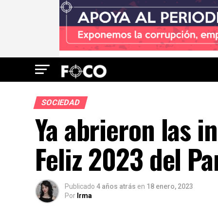
SOCIEDAD
Ya abrieron las i
Feliz 2023 del P
Publicado
4 años atrás
en
18 enero, 2023
Por
Irma