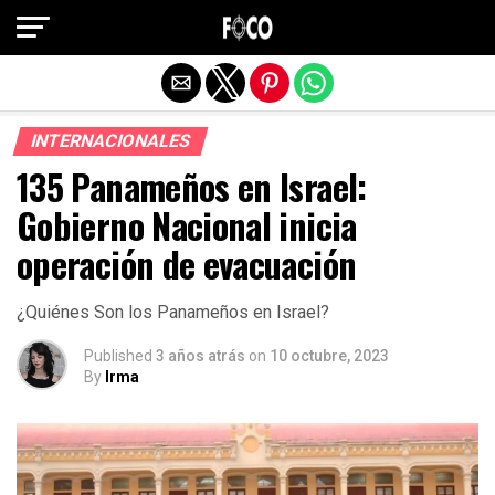
Salir de la versión móvil
INTERNACIONALES
135 Panameños en Israel:
Gobierno Nacional inicia
operación de evacuación
¿Quiénes Son los Panameños en Israel?
Published
3 años atrás
on
10 octubre, 2023
By
Irma