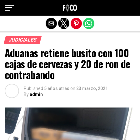
Salir de la versión móvil
JUDICIALES
Aduanas retiene busito con 100
cajas de cervezas y 20 de ron de
contrabando
Published
5 años atrás
on
23 marzo, 2021
By
admin