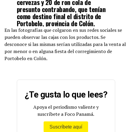
cervezas y 20 de ron cola de
presunto contrabando, que tenían
como destino final el distrito de
Portobelo, provincia de Colón.
#TrabajandoPorPanamá
En las fotografías que colgaron en sus redes sociales se
pic.twitter.com/Ns2mxzoPkF
pueden observar las cajas con los productos. Se
desconoce si las mismas serían utilizadas para la venta al
por menor o en alguna fiesta del corregimiento de
— aduanaspanama (@aduanaspanama)
March 23, 2021
Portobelo en Colón.
¿Te gusta lo que lees?
Apoya el periodismo valiente y
suscríbete a Foco Panamá.
Suscríbete aquí