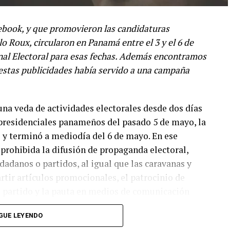
ebook, y que promovieron las candidaturas
o Roux, circularon en Panamá entre el 3 y el 6 de
unal Electoral para esas fechas. Además encontramos
 estas publicidades había servido a una campaña
na veda de actividades electorales desde dos días
s presidenciales panameños del pasado 5 de mayo, la
y terminó a mediodía del 6 de mayo. En ese
 prohibida la difusión de propaganda electoral,
dadanos o partidos, al igual que las caravanas y
rtir artículos promocionales, el patrocinio de
el partido y la pauta en medios de comunicación
GUE LEYENDO
bición circularon anuncios digitales que