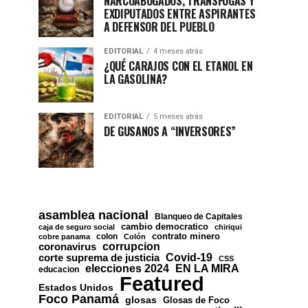
NARCOABOGADOS, TRÁNSFUGAS Y
EXDIPUTADOS ENTRE ASPIRANTES
A DEFENSOR DEL PUEBLO
EDITORIAL
4 meses atrás
¿QUÉ CARAJOS CON EL ETANOL EN
LA GASOLINA?
EDITORIAL
5 meses atrás
DE GUSANOS A “INVERSORES”
asamblea nacional
Blanqueo de Capitales
cambio democratico
caja de seguro social
chiriqui
contrato minero
colon
cobre panama
Colón
corrupcion
coronavirus
Covid-19
corte suprema de justicia
CSS
EN LA MIRA
elecciones 2024
educacion
Featured
Estados Unidos
Foco Panamá
glosas
Glosas de Foco