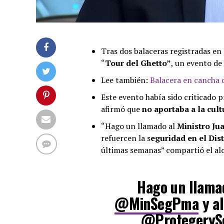
Tras dos balaceras registradas en
“
Tour del Ghetto”
, un evento de
Lee también:
Balacera en cancha 
Este evento había sido criticado 
afirmó que
no aportaba a la cultu
“Hago un llamado al
Ministro Ju
refuercen la s
eguridad en el Dis
últimas semanas” compartió el alc
Hago un llamad
@MinSegPma
y al
@ProtegerySe