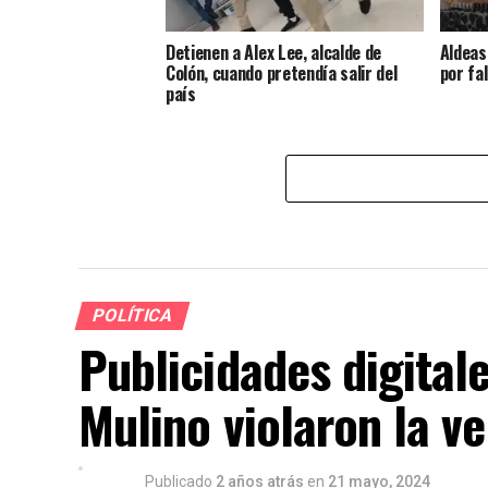
Detienen a Alex Lee, alcalde de
Aldeas
Colón, cuando pretendía salir del
por fa
país
POLÍTICA
Publicidades digita
Mulino violaron la ve
Publicado
2 años atrás
en
21 mayo, 2024