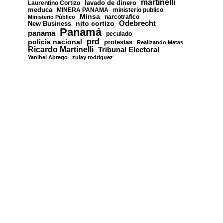
martinelli
lavado de dinero
Laurentino Cortizo
meduca
MINERA PANAMA
ministerio publico
Minsa
narcotrafico
Ministerio Público
nito cortizo
Odebrecht
New Business
Panamá
panama
peculado
prd
policia nacional
protestas
Realizando Metas
Ricardo Martinelli
Tribunal Electoral
Yanibel Abrego
zulay rodriguez