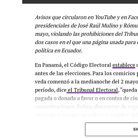
Avisos que circularon en YouTube y en Fac
presidenciales de José Raúl Mulino y Rómul
mayo, violando las prohibiciones del Trib
dos casos en el que una página usada para
política en Ecuador.
En Panamá, el Código Electoral
establece
u
antes de las elecciones. Para los comicio
veda comenzó a la medianoche del 2 mayo 
período, dice
el Tribunal Electoral
, “queda
pagada o donada a favor o en contra de ciu
concentraciones. Deben abstenerse de repa
eventos en los que se utilice el nombre d
convencionales y digitales”.
SI
Sin embargo, durante ese período de prohi