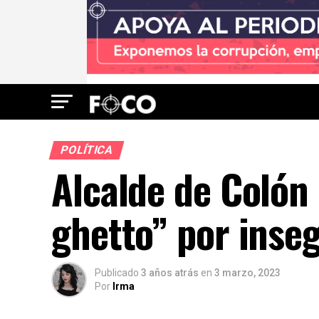
POLÍTICA
Alcalde de Colón 
ghetto” por inseg
Publicado
3 años atrás
en
3 marzo, 2023
Por
Irma