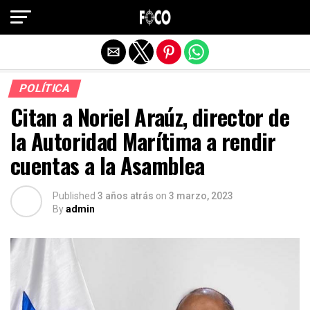
Salir de la versión móvil
POLÍTICA
Citan a Noriel Araúz, director de
la Autoridad Marítima a rendir
cuentas a la Asamblea
Published
3 años atrás
on
3 marzo, 2023
By
admin