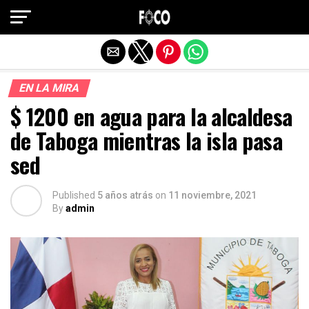
Salir de la versión móvil
EN LA MIRA
$ 1200 en agua para la alcaldesa
de Taboga mientras la isla pasa
sed
Published
5 años atrás
on
11 noviembre, 2021
By
admin