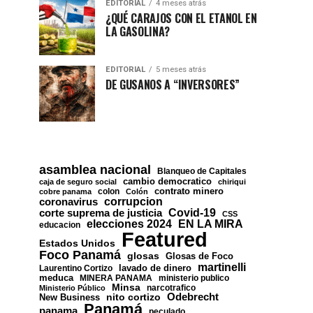
EDITORIAL
4 meses atrás
¿QUÉ CARAJOS CON EL ETANOL EN
LA GASOLINA?
EDITORIAL
5 meses atrás
DE GUSANOS A “INVERSORES”
asamblea nacional
Blanqueo de Capitales
cambio democratico
caja de seguro social
chiriqui
contrato minero
colon
cobre panama
Colón
corrupcion
coronavirus
Covid-19
corte suprema de justicia
CSS
EN LA MIRA
elecciones 2024
educacion
Featured
Estados Unidos
Foco Panamá
glosas
Glosas de Foco
martinelli
lavado de dinero
Laurentino Cortizo
meduca
MINERA PANAMA
ministerio publico
Minsa
narcotrafico
Ministerio Público
nito cortizo
Odebrecht
New Business
Panamá
panama
peculado