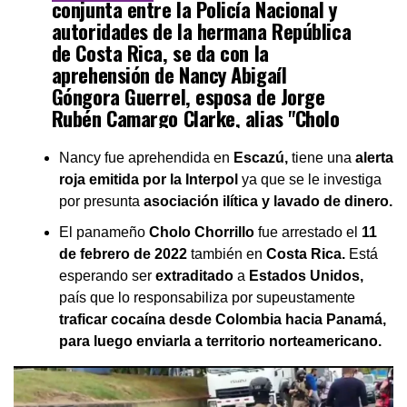
conjunta entre la Policía Nacional y
autoridades de la hermana República
de Costa Rica, se da con la
aprehensión de Nancy Abigaíl
Góngora Guerrel, esposa de Jorge
Rubén Camargo Clarke, alias "Cholo
Chorrillo", en el sector de Escazú en
Costa Rica.
Nancy fue aprehendida en
Escazú,
tiene una
alerta
pic.twitter.com/QpdUNMRwdL
roja emitida por la Interpol
ya que se le investiga
por presunta
asociación ilítica y lavado de dinero.
— Policía Nacional (@ProtegeryServir)
November 16,
El panameño
Cholo Chorrillo
fue arrestado el
11
2022
de febrero de 2022
también en
Costa Rica.
Está
esperando ser
extraditado
a
Estados Unidos,
país que lo responsabiliza por supeustamente
traficar cocaína desde Colombia hacia Panamá,
para luego enviarla a territorio norteamericano.