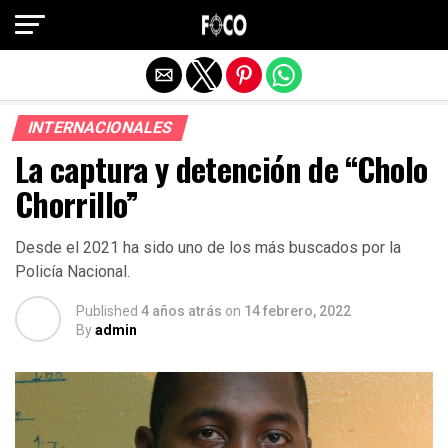
Salir de la versión móvil
INTERNACIONALES
La captura y detención de “Cholo
Chorrillo”
Desde el 2021 ha sido uno de los más buscados por la
Policía Nacional.
Published
4 años atrás
on
14 febrero, 2022
By
admin