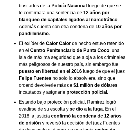
buscados de la
Policía Nacional
luego de que se
le confirmara una sentencia de
12 años por
blanqueo de capitales ligados al narcotráfico
.
Además cuenta con otra condena de
10 años por
pandillerismo.
El exlíder de
Calor Calor
de hecho estuvo retenido
en el
Centro Penitenciario de Punta Coco
, una
isla de máxima seguridad que aloja a los criminales
más peligrosos de nuestro país, sin embargo fue
puesto en libertad en el 2016
luego de que el juez
Felipe Fuentes
no solo lo absolviera, sino que
ordenó devolverle más de
$1 millón de dólares
incautados y asignarle
protección policial.
Estando bajo protección policial, Ramirez logró
evadirse de su escolta y
se dio a la fuga
. En el
2018 la justicia
confirmó la condena de 12 años
de prisión
y reversó la decisión del juez Fuentes
de devolverle el dinero, ya que tenía
restos de