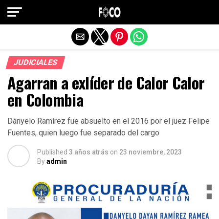
Salir de la versión móvil
JUDICIALES
Agarran a exlíder de Calor Calor
en Colombia
Dányelo Ramírez fue absuelto en el 2016 por el juez Felipe
Fuentes, quien luego fue separado del cargo
Published
3 años atrás
on
23 noviembre, 2023
By
admin