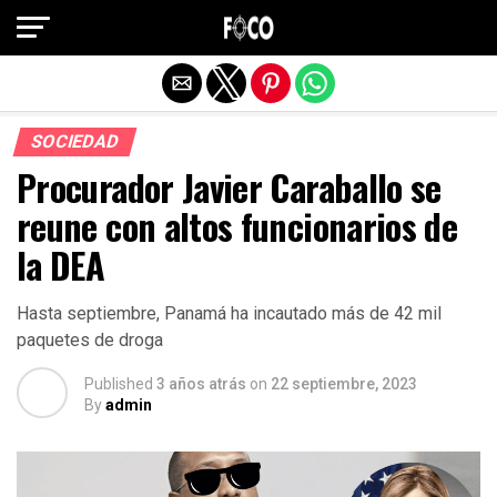
Salir de la versión móvil
SOCIEDAD
Procurador Javier Caraballo se
reune con altos funcionarios de
la DEA
Hasta septiembre, Panamá ha incautado más de 42 mil
paquetes de droga
Published
3 años atrás
on
22 septiembre, 2023
By
admin