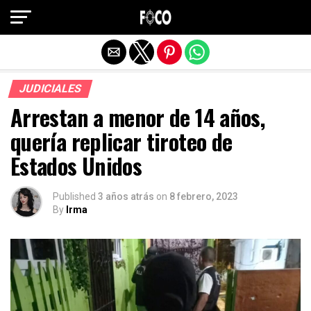
Salir de la versión móvil
JUDICIALES
Arrestan a menor de 14 años,
quería replicar tiroteo de
Estados Unidos
Published
3 años atrás
on
8 febrero, 2023
By
Irma