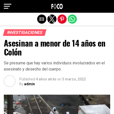
Salir de la versión móvil
INVESTIGACIONES
Asesinan a menor de 14 años en
Colón
Se presume que hay varios individuos involucrados en el
asesinato y desecho del cuerpo.
Published
4 años atrás
on
3 marzo, 2022
By
admin