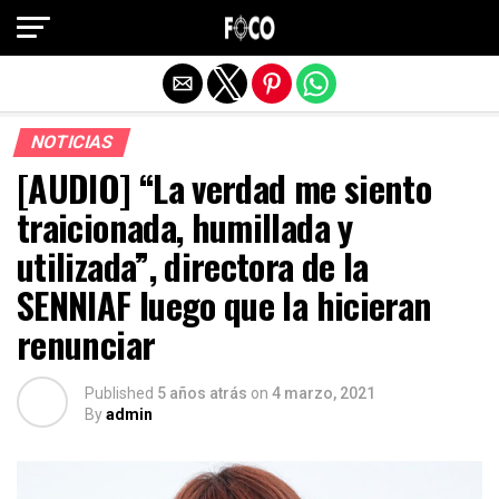
Salir de la versión móvil
NOTICIAS
[AUDIO] “La verdad me siento
traicionada, humillada y
utilizada”, directora de la
SENNIAF luego que la hicieran
renunciar
Published
5 años atrás
on
4 marzo, 2021
By
admin