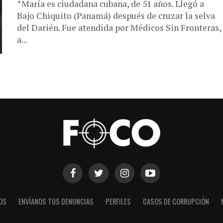
*María es ciudadana cubana, de 51 años. Llegó a
Bajo Chiquito (Panamá) después de cruzar la selva
del Darién. Fue atendida por Médicos Sin Fronteras,
a...
OS
ENVÍANOS TUS DENUNCIAS
PERFILES
CASOS DE CORRUPCIÓN