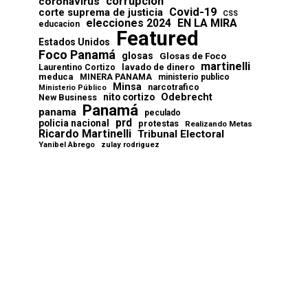
corrupcion
coronavirus
Covid-19
corte suprema de justicia
CSS
elecciones 2024
EN LA MIRA
educacion
Featured
Estados Unidos
Foco Panamá
glosas
Glosas de Foco
martinelli
lavado de dinero
Laurentino Cortizo
meduca
MINERA PANAMA
ministerio publico
Minsa
narcotrafico
Ministerio Público
Odebrecht
nito cortizo
New Business
Panamá
panama
peculado
prd
policia nacional
protestas
Realizando Metas
Ricardo Martinelli
Tribunal Electoral
Yanibel Abrego
zulay rodriguez