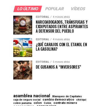
LO ÚLTIMO
POPULAR
VÍDEOS
EDITORIAL
4 meses atrás
NARCOABOGADOS, TRÁNSFUGAS Y
EXDIPUTADOS ENTRE ASPIRANTES
A DEFENSOR DEL PUEBLO
EDITORIAL
4 meses atrás
¿QUÉ CARAJOS CON EL ETANOL EN
LA GASOLINA?
EDITORIAL
5 meses atrás
DE GUSANOS A “INVERSORES”
asamblea nacional
Blanqueo de Capitales
cambio democratico
chiriqui
caja de seguro social
contrato minero
colon
cobre panama
Colón