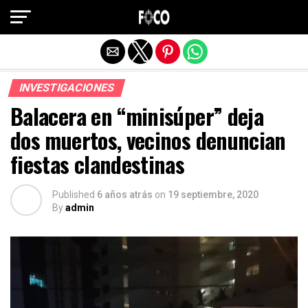
Salir de la versión móvil
INVESTIGACIONES
Balacera en “minisúper” deja
dos muertos, vecinos denuncian
fiestas clandestinas
Published
6 años atrás
on
19 septiembre, 2020
By
admin