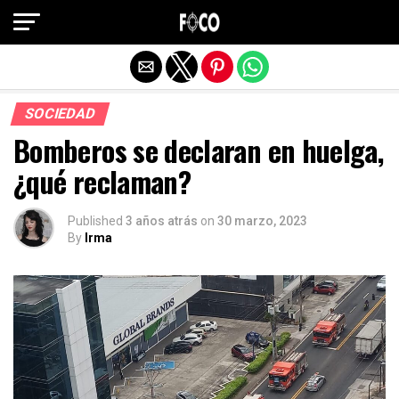
Salir de la versión móvil
SOCIEDAD
Bomberos se declaran en huelga,
¿qué reclaman?
Published
3 años atrás
on
30 marzo, 2023
By
Irma