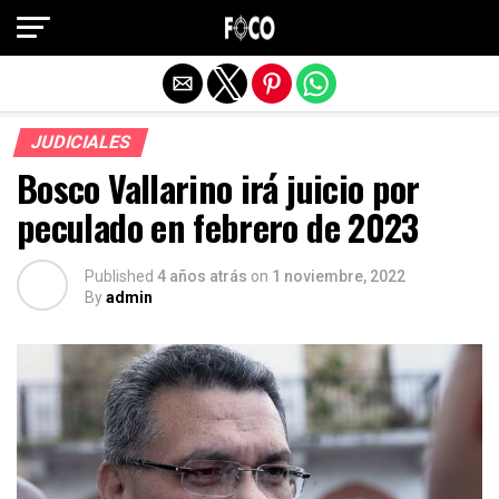
Salir de la versión móvil
JUDICIALES
Bosco Vallarino irá juicio por
peculado en febrero de 2023
Published
4 años atrás
on
1 noviembre, 2022
By
admin