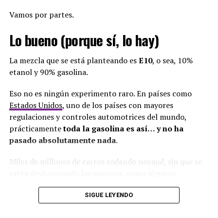
defender al resto de Panamá?
Vamos por partes.
Ricardo Valencia
Lo bueno (porque sí, lo hay)
Actualmente suplente de una abogada vinculada a casos
La mezcla que se está planteando es
E10
, o sea, 10%
de narcotráfico y de un lavador prófugo.
etanol y 90% gasolina.
Y tampoco olvidemos aquel episodio donde,
Eso no es ningún experimento raro. En países como
literalmente,
se le olvidó quitarse el esmalte antes
Estados Unidos
, uno de los países con mayores
de tomar posesión
como suplente.
regulaciones y controles automotrices del mundo,
prácticamente
toda la gasolina es así… y no ha
Nivel.
pasado absolutamente nada
.
Luis Aldeano
Miles de millones de carros rodando normal, sin que se
estén desbaratando los motores, como algunos
vendehumo quieren dar a entender.
El eterno candidato.
SIGUE LEYENDO
Lo mismo en
Brasil
,
Argentina
,
India
,
Canadá
… y una
Ha pasado por todo: Movin, Panameñista… hasta