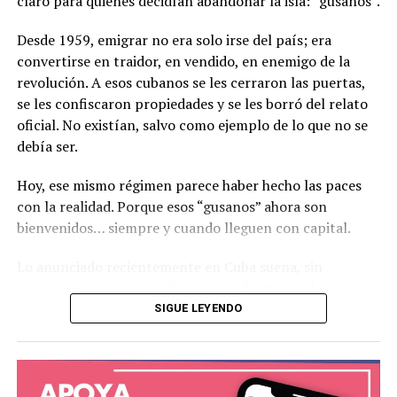
claro para quienes decidían abandonar la isla: “gusanos”.
Y ahí viene otra pregunta clave:
Desde 1959, emigrar no era solo irse del país; era
¿a qué precio? Porque en algunos casos el etanol puede
convertirse en traidor, en vendido, en enemigo de la
ser incluso más caro que la gasolina.
revolución. A esos cubanos se les cerraron las puertas,
se les confiscaron propiedades y se les borró del relato
¿Y quién importa? ¿Privados? ¿El Estado? ¿Quién se
oficial. No existían, salvo como ejemplo de lo que no se
queda con ese margen?
debía ser.
Donde empieza el ruido
Hoy, ese mismo régimen parece haber hecho las paces
con la realidad. Porque esos “gusanos” ahora son
El actual contralor,
Anel “Bolo” Flores
, es propietario
bienvenidos… siempre y cuando lleguen con capital.
del Ingenio de Alanje, uno de los más grandes y
tecnificados de Centroamérica.
Lo anunciado recientemente en Cuba suena, sin
exagerar, a una especie de perestroika tropical. Un
Y sí, voy claro:
Bolo no es santo de mi devoción, ni yo
intento de apertura económica que recuerda
SIGUE LEYENDO
de la de él
.
inevitablemente a lo ocurrido en la Unión Soviética en
los años 80, cuando un sistema agotado comenzó a
Pero también hay que decir la vaina como es.
flexibilizarse no por convicción ideológica, sino por pura
necesidad.