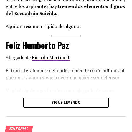
entre los aspirantes hay
tremendos elementos dignos
del Escuadrón Suicida
.
Aquí un resumen rápido de algunos.
Feliz Humberto Paz
Abogado de
Ricardo Martinelli
.
El tipo literalmente defiende a quien le robó millones al
pueblo… y ahora viene a decir que quiere ser defensor.
Y ni hablar de sus vínculos como abogado de varios
cabecillas que han estado en la cárcel de máxima
SIGUE LEYENDO
seguridad de Punta Coco.
Rubén Frías
EDITORIAL