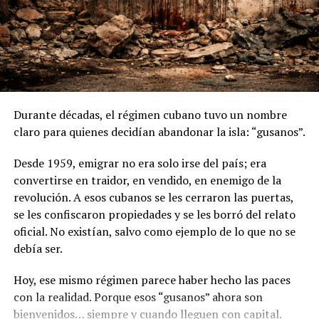
¿Te gusta lo que lees?
grande
, además con demanda asegurada si el Estado lo
impone.
Apoya el periodismo valiente y
Panamá no tiene la capacidad ni la tierra suficiente para
suscríbete a Foco Panamá.
sembrar toda la caña que se requeriría para cubrir ese
Suscríbete aquí
10% de etanol en la gasolina. Eso significa que
parte del
etanol tendrá que ser importado
.
Durante décadas, el régimen cubano tuvo un nombre
claro para quienes decidían abandonar la isla: “gusanos”.
Y ahí viene otra pregunta clave:
Desde 1959, emigrar no era solo irse del país; era
¿a qué precio? Porque en algunos casos el etanol puede
convertirse en traidor, en vendido, en enemigo de la
ser incluso más caro que la gasolina.
revolución. A esos cubanos se les cerraron las puertas,
se les confiscaron propiedades y se les borró del relato
¿Y quién importa? ¿Privados? ¿El Estado? ¿Quién se
oficial. No existían, salvo como ejemplo de lo que no se
queda con ese margen?
debía ser.
Donde empieza el ruido
Hoy, ese mismo régimen parece haber hecho las paces
con la realidad. Porque esos “gusanos” ahora son
El actual contralor,
Anel “Bolo” Flores
, es propietario
bienvenidos… siempre y cuando lleguen con capital.