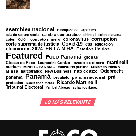
La ironía es difícil de ignorar. Durante años, el discurso
oficial posicionó al capitalismo como el gran enemigo.
Porque esa caña extra, señores, no se siembra ni se
Hoy, ese mismo sistema parece decir: “vengan y
cosecha sola.
sálvennos con su dinero”.
asamblea nacional
Blanqueo de Capitales
No es blanco o negro
cambio democratico
caja de seguro social
chiriqui
cobre panama
Cuando la ideología choca con la realidad económica, la
corrupcion
coronavirus
contrato minero
colon
Colón
historia ha demostrado que la ideología suele ceder. El
Covid-19
corte suprema de justicia
educacion
CSS
Esto, por más que algunos quieran hacerlo ver,
no es
EN LA MIRA
elecciones 2024
Estados Unidos
papel aguanta todo, de lado y lado, pero las economías
Featured
blanco o negro
. Está lleno de grises.
Foco Panamá
glosas
no.
martinelli
Glosas de Foco
lavado de dinero
Laurentino Cortizo
meduca
MINERA PANAMA
ministerio publico
Ministerio Público
Esto es Panamá tratando de no quedarse atrás en una
Minsa
nito cortizo
Odebrecht
La gran pregunta es si esto representa una apertura
narcotrafico
New Business
Panamá
tendencia global —lo cual está bien—, pero con el reto
panama
prd
policia nacional
peculado
genuina o simplemente otro parche para prolongar la
Ricardo Martinelli
protestas
de hacerlo correctamente.
Realizando Metas
vida de un modelo que lleva años mostrando signos de
Tribunal Electoral
Yanibel Abrego
zulay rodriguez
desgaste.
Con claridad.
LO MÁS RELEVANTE
Porque si algo enseñó la experiencia soviética es que las
Con confianza.
aperturas controladas, cuando llegan tarde, rara vez
terminan bajo control.
Y sin la sospecha de que alguien está haciendo caja por
detrás.
Cuba parece estar entrando en ese terreno.