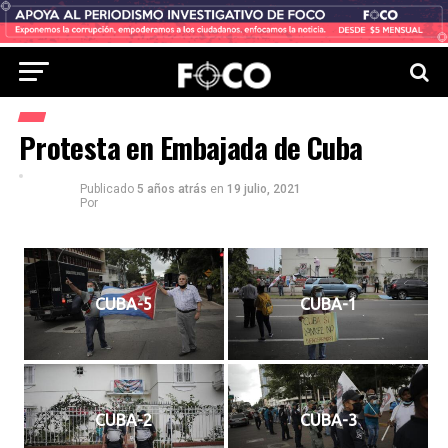
Protesta en Embajada de Cuba
Publicado
5 años atrás
en
19 julio, 2021
Por
CUBA-5
CUBA-1
CUBA-2
CUBA-3