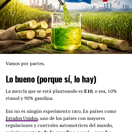
Exmagistrada de la Corte Suprema de Justicia, nombrada
por
Juan Carlos Varela
.
Votó a favor de
Arquesio Arias
en el caso de abuso sexual
contra múltiples niñas en la Comarca Guna Yala.
No pudo defenderlas a ellas… ¿y ahora va a poder
defender al resto de Panamá?
Vamos por partes.
Ricardo Valencia
Lo bueno (porque sí, lo hay)
Actualmente suplente de una abogada vinculada a casos
La mezcla que se está planteando es
E10
, o sea, 10%
de narcotráfico y de un lavador prófugo.
etanol y 90% gasolina.
Y tampoco olvidemos aquel episodio donde,
Eso no es ningún experimento raro. En países como
literalmente,
se le olvidó quitarse el esmalte antes
Estados Unidos
, uno de los países con mayores
de tomar posesión
como suplente.
regulaciones y controles automotrices del mundo,