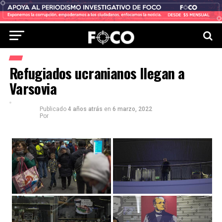
Refugiados ucranianos llegan a
Varsovia
Publicado
4 años atrás
en
6 marzo, 2022
Por