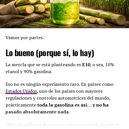
Votó a favor de
Arquesio Arias
en el caso de abuso sexual
contra múltiples niñas en la Comarca Guna Yala.
No pudo defenderlas a ellas… ¿y ahora va a poder
defender al resto de Panamá?
Vamos por partes.
Ricardo Valencia
Lo bueno (porque sí, lo hay)
Actualmente suplente de una abogada vinculada a casos
La mezcla que se está planteando es
E10
, o sea, 10%
de narcotráfico y de un lavador prófugo.
etanol y 90% gasolina.
Y tampoco olvidemos aquel episodio donde,
Eso no es ningún experimento raro. En países como
literalmente,
se le olvidó quitarse el esmalte antes
Estados Unidos
, uno de los países con mayores
de tomar posesión
como suplente.
regulaciones y controles automotrices del mundo,
prácticamente
toda la gasolina es así… y no ha
Nivel.
pasado absolutamente nada
.
Luis Aldeano
Miles de millones de carros rodando normal, sin que se