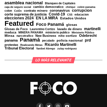
asamblea nacional
Blanqueo de Capitales
No es blanco o negro
cambio democratico
caja de seguro social
chiriqui
cobre panama
Cuando la ideología choca con la realidad económica, la
corrupcion
coronavirus
contrato minero
colon
Colón
historia ha demostrado que la ideología suele ceder. El
Covid-19
corte suprema de justicia
educacion
CSS
Esto, por más que algunos quieran hacerlo ver,
no es
EN LA MIRA
elecciones 2024
Estados Unidos
papel aguanta todo, de lado y lado, pero las economías
Featured
blanco o negro
. Está lleno de grises.
Foco Panamá
glosas
no.
martinelli
Glosas de Foco
lavado de dinero
Laurentino Cortizo
meduca
MINERA PANAMA
ministerio publico
Ministerio Público
Esto es Panamá tratando de no quedarse atrás en una
Minsa
nito cortizo
Odebrecht
La gran pregunta es si esto representa una apertura
narcotrafico
New Business
Panamá
tendencia global —lo cual está bien—, pero con el reto
panama
prd
policia nacional
peculado
genuina o simplemente otro parche para prolongar la
Ricardo Martinelli
protestas
de hacerlo correctamente.
Realizando Metas
vida de un modelo que lleva años mostrando signos de
Tribunal Electoral
Yanibel Abrego
zulay rodriguez
desgaste.
Con claridad.
LO MÁS RELEVANTE
Porque si algo enseñó la experiencia soviética es que las
Con confianza.
aperturas controladas, cuando llegan tarde, rara vez
terminan bajo control.
Y sin la sospecha de que alguien está haciendo caja por
detrás.
Cuba parece estar entrando en ese terreno.
La verdadera pregunta
Y así, sin mucho ruido, el régimen pasa de llamar
“gusanos” a sus exiliados… a verlos como inversores