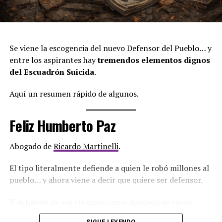
Se viene la escogencia del nuevo Defensor del Pueblo… y
entre los aspirantes hay
tremendos elementos dignos
del Escuadrón Suicida
.
Aquí un resumen rápido de algunos.
Feliz Humberto Paz
Abogado de
Ricardo Martinelli
.
El tipo literalmente defiende a quien le robó millones al
pueblo… y ahora viene a decir que quiere ser defensor.
Y ni hablar de sus vínculos como abogado de varios
cabecillas que han estado en la cárcel de máxima
SIGUE LEYENDO