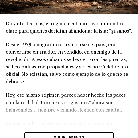
sembrar toda la caña que se requeriría para cubrir ese
Suscríbete aquí
10% de etanol en la gasolina. Eso significa que
parte del
etanol tendrá que ser importado
.
Durante décadas, el régimen cubano tuvo un nombre
claro para quienes decidían abandonar la isla: “gusanos”.
Y ahí viene otra pregunta clave:
Desde 1959, emigrar no era solo irse del país; era
¿a qué precio? Porque en algunos casos el etanol puede
convertirse en traidor, en vendido, en enemigo de la
ser incluso más caro que la gasolina.
revolución. A esos cubanos se les cerraron las puertas,
se les confiscaron propiedades y se les borró del relato
¿Y quién importa? ¿Privados? ¿El Estado? ¿Quién se
oficial. No existían, salvo como ejemplo de lo que no se
queda con ese margen?
debía ser.
Donde empieza el ruido
Hoy, ese mismo régimen parece haber hecho las paces
con la realidad. Porque esos “gusanos” ahora son
El actual contralor,
Anel “Bolo” Flores
, es propietario
bienvenidos… siempre y cuando lleguen con capital.
del Ingenio de Alanje, uno de los más grandes y
tecnificados de Centroamérica.
Lo anunciado recientemente en Cuba suena, sin
exagerar, a una especie de perestroika tropical. Un
Y sí, voy claro:
Bolo no es santo de mi devoción, ni yo
SIGUE LEYENDO