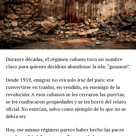
O sea, esto también es un negocio. Y un negocio
bien
¿Te gusta lo que lees?
grande
, además con demanda asegurada si el Estado lo
impone.
Apoya el periodismo valiente y
Panamá no tiene la capacidad ni la tierra suficiente para
suscríbete a Foco Panamá.
sembrar toda la caña que se requeriría para cubrir ese
Suscríbete aquí
10% de etanol en la gasolina. Eso significa que
parte del
etanol tendrá que ser importado
.
Durante décadas, el régimen cubano tuvo un nombre
claro para quienes decidían abandonar la isla: “gusanos”.
Y ahí viene otra pregunta clave:
Desde 1959, emigrar no era solo irse del país; era
¿a qué precio? Porque en algunos casos el etanol puede
convertirse en traidor, en vendido, en enemigo de la
ser incluso más caro que la gasolina.
revolución. A esos cubanos se les cerraron las puertas,
se les confiscaron propiedades y se les borró del relato
¿Y quién importa? ¿Privados? ¿El Estado? ¿Quién se
oficial. No existían, salvo como ejemplo de lo que no se
queda con ese margen?
debía ser.
Donde empieza el ruido
Hoy, ese mismo régimen parece haber hecho las paces