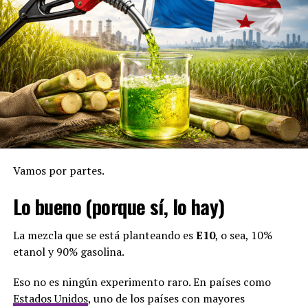
Ángela Russo
Exmagistrada de la Corte Suprema de Justicia, nombrada
por
Juan Carlos Varela
.
Votó a favor de
Arquesio Arias
en el caso de abuso sexual
contra múltiples niñas en la Comarca Guna Yala.
No pudo defenderlas a ellas… ¿y ahora va a poder
defender al resto de Panamá?
Vamos por partes.
Ricardo Valencia
Lo bueno (porque sí, lo hay)
Actualmente suplente de una abogada vinculada a casos
La mezcla que se está planteando es
E10
, o sea, 10%
de narcotráfico y de un lavador prófugo.
etanol y 90% gasolina.
Y tampoco olvidemos aquel episodio donde,
Eso no es ningún experimento raro. En países como
literalmente,
se le olvidó quitarse el esmalte antes
Estados Unidos
, uno de los países con mayores