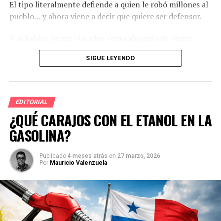
El tipo literalmente defiende a quien le robó millones al
pueblo… y ahora viene a decir que quiere ser defensor.
Y ni hablar de sus vínculos como abogado de varios
cabecillas que han estado en la cárcel de máxima
SIGUE LEYENDO
seguridad de Punta Coco.
Rubén Frías
EDITORIAL
Exdiputado de La Chorrera.
¿QUÉ CARAJOS CON EL ETANOL EN LA
GASOLINA?
Un clásico.
Siendo diputado, no sabía ni qué decía el artículo de la
Publicado
4 meses atrás
en
27 marzo, 2026
Por
Mauricio Valenzuela
Constitución que define sus funciones.
Y eso sin entrar en los escándalos de
planillas
abultadas y familiares nombrados
.