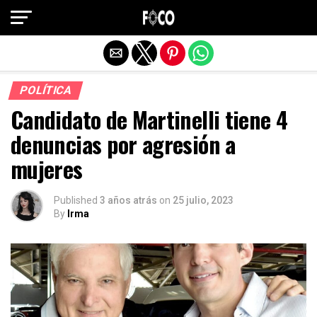
Salir de la versión móvil
POLÍTICA
Candidato de Martinelli tiene 4
denuncias por agresión a
mujeres
Published
3 años atrás
on
25 julio, 2023
By
Irma