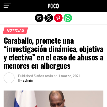
Salir de la versión móvil
NOTICIAS
Caraballo, promete una
“investigación dinámica, objetiva
y efectiva” en el caso de abusos a
menores en albergues
Published
5 años atrás
on
1 marzo, 2021
By
admin