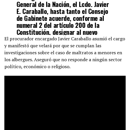
General de la Nación, el Lcdo. Javier
E. Caraballo, hasta tanto el Consejo
de Gabinete acuerde, conforme al
numeral 2 del artículo 200 de la
Constitución, designar al nuevo
Procurador General de la Nación
El procurador encargado Javier Caraballo asumió el cargo
titular.
pic.twitter.com/UStPD1u3c7
y manifestó que velará por que se cumplan las
investigaciones sobre el caso de maltratos a menores en
los albergues. Aseguró que no responde a ningún sector
— Nito Cortizo (@NitoCortizo)
March 1, 2021
político, económico o religioso.