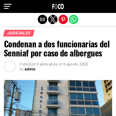
Salir de la versión móvil
JUDICIALES
Condenan a dos funcionarias del
Senniaf por caso de albergues
Published
3 años atrás
on
3 agosto, 2023
By
admin