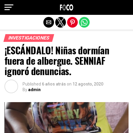
Salir de la versión móvil
INVESTIGACIONES
¡ESCÁNDALO! Niñas dormían
fuera de albergue. SENNIAF
ignoró denuncias.
Published
6 años atrás
on
12 agosto, 2020
By
admin