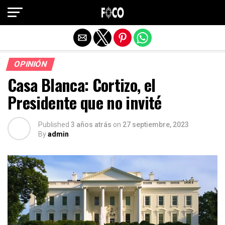
Salir de la versión móvil
OPINIÓN
Casa Blanca: Cortizo, el
Presidente que no invité
Published
3 años atrás
on
27 septiembre, 2023
By
admin