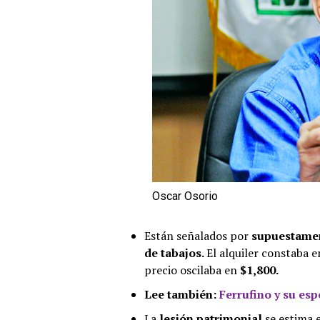
Oscar Osorio
Están señalados por
supuestament
de tabajos.
El alquiler constaba e
precio oscilaba en
$1,800.
Lee también:
Ferrufino y su esp
La
lesión patrimonial
se estima 