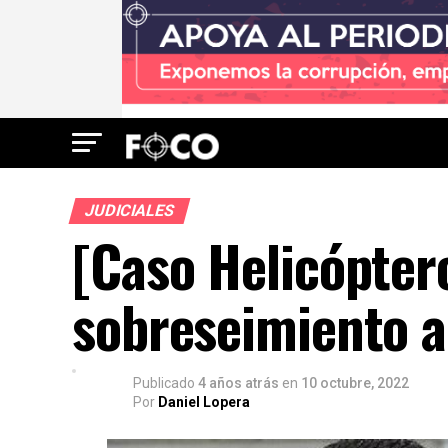
JUDICIALES
[Caso Helicópter
sobreseimiento a
Publicado
4 años atrás
en
10 octubre, 2022
Por
Daniel Lopera