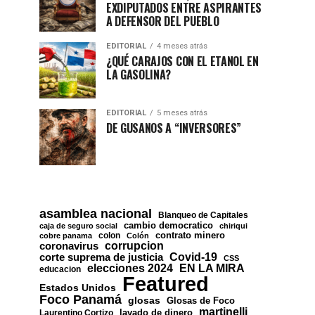
EXDIPUTADOS ENTRE ASPIRANTES
A DEFENSOR DEL PUEBLO
EDITORIAL
4 meses atrás
¿QUÉ CARAJOS CON EL ETANOL EN
LA GASOLINA?
EDITORIAL
5 meses atrás
DE GUSANOS A “INVERSORES”
asamblea nacional
Blanqueo de Capitales
cambio democratico
caja de seguro social
chiriqui
contrato minero
colon
cobre panama
Colón
corrupcion
coronavirus
Covid-19
corte suprema de justicia
CSS
EN LA MIRA
elecciones 2024
educacion
Featured
Estados Unidos
Foco Panamá
glosas
Glosas de Foco
martinelli
lavado de dinero
Laurentino Cortizo