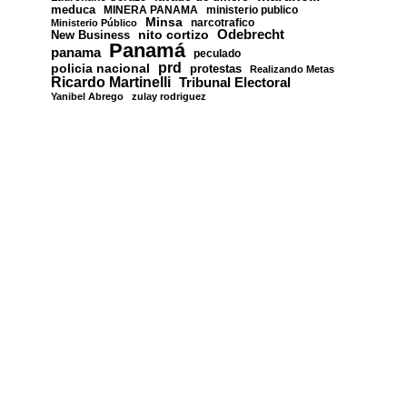
meduca
MINERA PANAMA
ministerio publico
Minsa
narcotrafico
Ministerio Público
nito cortizo
Odebrecht
New Business
Panamá
panama
peculado
prd
policia nacional
protestas
Realizando Metas
Ricardo Martinelli
Tribunal Electoral
Yanibel Abrego
zulay rodriguez