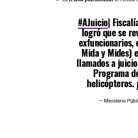
#AJuicio
| Fiscal
logró que se re
exfuncionarios, 
Mida y Mides) 
llamados a juicio
Programa de
helicópteros.
— Ministerio Pú