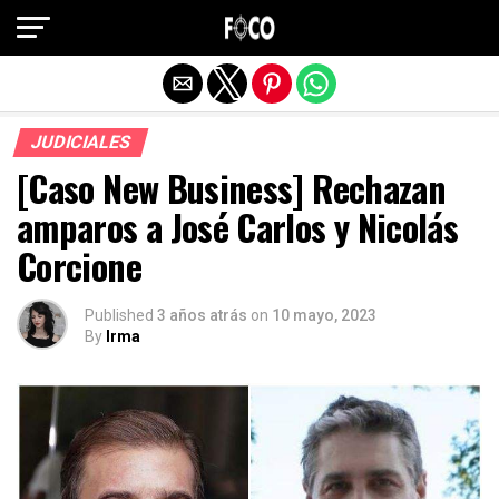
Salir de la versión móvil
JUDICIALES
[Caso New Business] Rechazan
amparos a José Carlos y Nicolás
Corcione
Published
3 años atrás
on
10 mayo, 2023
By
Irma