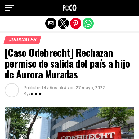
Salir de la versión móvil
JUDICIALES
[Caso Odebrecht] Rechazan
permiso de salida del país a hijo
de Aurora Muradas
Published
4 años atrás
on
27 mayo, 2022
By
admin