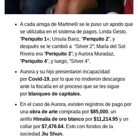
A cada amiga de Martinelli se le puso un apodo que
se utilizaba en el sistema de pagos. Linda Gesto,
“
Periquito 1
«; Ursula Banz, “
Periquito 2
”, y
después se le cambió a “Silver 2”; María del Sol
Rivera era “
Periquito 3
”; y Aurora Muradaz,
“
Periquito 4
”, y luego, “Silver 4”.
Aurora y su hijo presentaron incapacidad
por
Covid-19,
por lo que no rindieron descargos
ante la fiscalía en el proceso que se les sigue
por
blanqueo de capitales.
En el caso de Aurora, existen registros de pago por
una
obra de arte
comprada por
$85,000
, un
anillo
Himalia de oro blanco
por
$11,214.95
y un
collar por
$7,476.64.
Esto con fondos de la
sociedad
Jiu Shun.