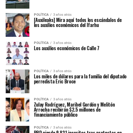
POLÍTICA
3 años atrás
[Auxileaks] Mira aquí todos los escándalos de
los auxilios económicos del Ifarhu
POLÍTICA
3 años atrás
Los auxilios económicos de Calle 7
POLÍTICA
3 años atrás
Los miles de dólares para la familia del diputado
perredista Eric Broce
POLÍTICA
3 años atrás
Zulay Rodríguez, Maribel Gordón y Melitón
Arrocha recibirán $2.5 millones de
financiamiento público
POLÍTICA
3 años atrás
PRD pierde 9,821 inscritos tras protestas en