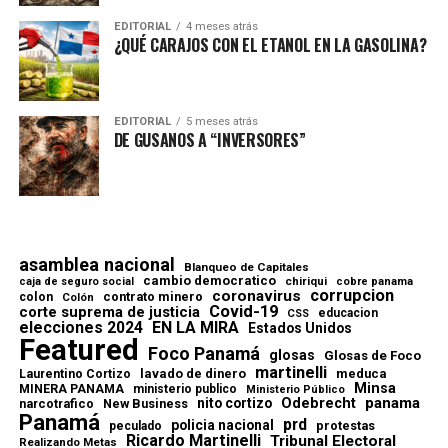
EDITORIAL
4 meses atrás
¿QUÉ CARAJOS CON EL ETANOL EN LA GASOLINA?
EDITORIAL
5 meses atrás
DE GUSANOS A “INVERSORES”
asamblea nacional
Blanqueo de Capitales
cambio democratico
chiriqui
caja de seguro social
cobre panama
corrupcion
coronavirus
contrato minero
colon
Colón
Covid-19
corte suprema de justicia
educacion
CSS
elecciones 2024
EN LA MIRA
Estados Unidos
Featured
Foco Panamá
glosas
Glosas de Foco
martinelli
lavado de dinero
meduca
Laurentino Cortizo
Minsa
MINERA PANAMA
ministerio publico
Ministerio Público
Odebrecht
panama
nito cortizo
narcotrafico
New Business
Panamá
prd
policia nacional
protestas
peculado
Ricardo Martinelli
Tribunal Electoral
Realizando Metas