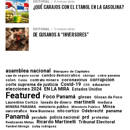
EDITORIAL
4 meses atrás
¿QUÉ CARAJOS CON EL ETANOL EN LA GASOLINA?
EDITORIAL
5 meses atrás
DE GUSANOS A “INVERSORES”
asamblea nacional
Blanqueo de Capitales
cambio democratico
chiriqui
caja de seguro social
cobre panama
corrupcion
coronavirus
contrato minero
colon
Colón
Covid-19
corte suprema de justicia
educacion
CSS
elecciones 2024
EN LA MIRA
Estados Unidos
Featured
Foco Panamá
glosas
Glosas de Foco
martinelli
lavado de dinero
meduca
Laurentino Cortizo
Minsa
MINERA PANAMA
ministerio publico
Ministerio Público
Odebrecht
panama
nito cortizo
narcotrafico
New Business
Panamá
prd
policia nacional
protestas
peculado
Ricardo Martinelli
Tribunal Electoral
Realizando Metas
Yanibel Abrego
zulay rodriguez