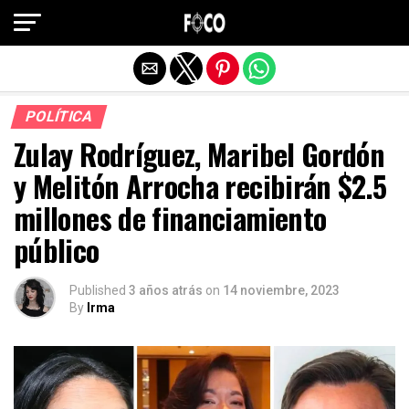
Salir de la versión móvil
POLÍTICA
Zulay Rodríguez, Maribel Gordón
y Melitón Arrocha recibirán $2.5
millones de financiamiento
público
Published
3 años atrás
on
14 noviembre, 2023
By
Irma