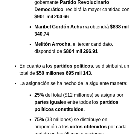
gobernante
Partido Revolucinario
Democrático
, recibirá la mayor cantidad con
$901 mil 204.66
Maribel Gordón Achurra
obtendrá
$838 mil
340.74
Melitón Arrocha,
el tercer candidato,
dispondrá de
$804 mil 296.91
En cuanto a los
partidos políticos,
se distribuirá un
total de
$50 millones 695 mil 143
.
La asignación se ha hecho de la siguiente manera:
25%
del total ($12 millones) se asigna por
partes iguale
s entre todos los
partidos
políticos constituidos.
75%
(38 millones) se distribuye en
proporción a los
votos obtenidos
por cada
partido en las últimas elecciones