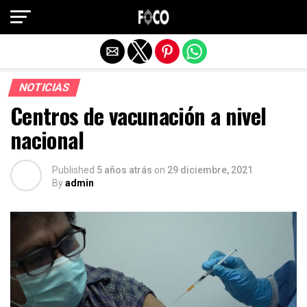
Salir de la versión móvil
NOTICIAS
Centros de vacunación a nivel
nacional
Published
5 años atrás
on
29 diciembre, 2021
By
admin