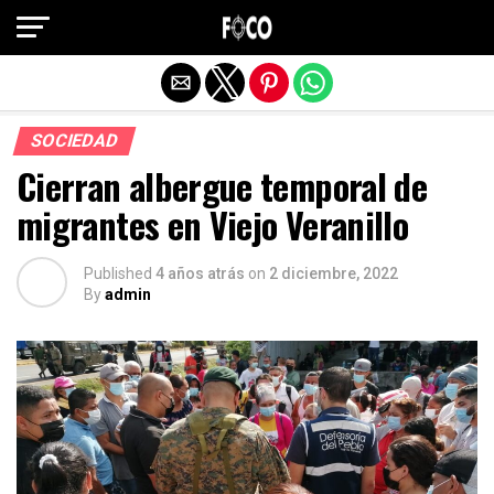
Salir de la versión móvil
SOCIEDAD
Cierran albergue temporal de
migrantes en Viejo Veranillo
Published
4 años atrás
on
2 diciembre, 2022
By
admin