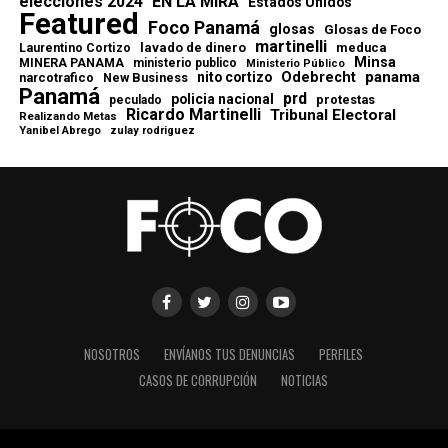
elecciones 2024
EN LA MIRA
Estados Unidos
Featured
Foco Panamá
glosas
Glosas de Foco
martinelli
lavado de dinero
meduca
Laurentino Cortizo
Minsa
MINERA PANAMA
ministerio publico
Ministerio Público
Odebrecht
panama
nito cortizo
narcotrafico
New Business
Panamá
prd
policia nacional
protestas
peculado
Ricardo Martinelli
Tribunal Electoral
Realizando Metas
Yanibel Abrego
zulay rodriguez
NOSOTROS
ENVÍANOS TUS DENUNCIAS
PERFILES
CASOS DE CORRUPCIÓN
NOTICIAS