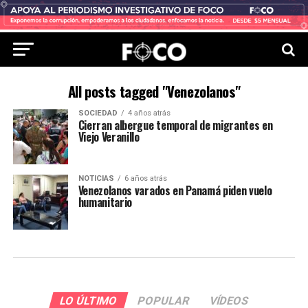
All posts tagged "Venezolanos"
SOCIEDAD
4 años atrás
Cierran albergue temporal de migrantes en
Viejo Veranillo
NOTICIAS
6 años atrás
Venezolanos varados en Panamá piden vuelo
humanitario
LO ÚLTIMO
POPULAR
VÍDEOS