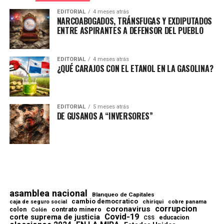
EDITORIAL
4 meses atrás
NARCOABOGADOS, TRÁNSFUGAS Y EXDIPUTADOS
ENTRE ASPIRANTES A DEFENSOR DEL PUEBLO
EDITORIAL
4 meses atrás
¿QUÉ CARAJOS CON EL ETANOL EN LA GASOLINA?
EDITORIAL
5 meses atrás
DE GUSANOS A “INVERSORES”
asamblea nacional
Blanqueo de Capitales
cambio democratico
chiriqui
caja de seguro social
cobre panama
corrupcion
coronavirus
contrato minero
colon
Colón
Covid-19
corte suprema de justicia
educacion
CSS