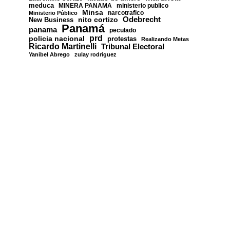
meduca
MINERA PANAMA
ministerio publico
Minsa
narcotrafico
Ministerio Público
nito cortizo
Odebrecht
New Business
Panamá
panama
peculado
prd
policia nacional
protestas
Realizando Metas
Ricardo Martinelli
Tribunal Electoral
Yanibel Abrego
zulay rodriguez