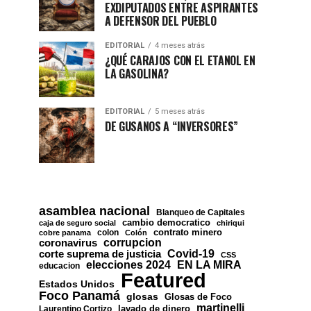
EXDIPUTADOS ENTRE ASPIRANTES
A DEFENSOR DEL PUEBLO
EDITORIAL
4 meses atrás
¿QUÉ CARAJOS CON EL ETANOL EN
LA GASOLINA?
EDITORIAL
5 meses atrás
DE GUSANOS A “INVERSORES”
asamblea nacional
Blanqueo de Capitales
cambio democratico
caja de seguro social
chiriqui
contrato minero
colon
cobre panama
Colón
corrupcion
coronavirus
Covid-19
corte suprema de justicia
CSS
EN LA MIRA
elecciones 2024
educacion
Featured
Estados Unidos
Foco Panamá
glosas
Glosas de Foco
martinelli
lavado de dinero
Laurentino Cortizo