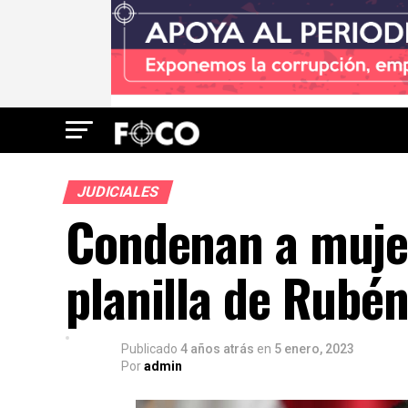
JUDICIALES
Condenan a mujer
planilla de Rubé
Publicado
4 años atrás
en
5 enero, 2023
Por
admin