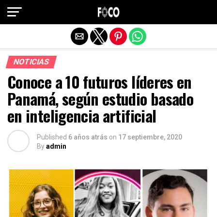
Salir de la versión móvil
NOTICIAS
Conoce a 10 futuros líderes en
Panamá, según estudio basado
en inteligencia artificial
Published
6 años atrás
on
17 septiembre, 2020
By
admin