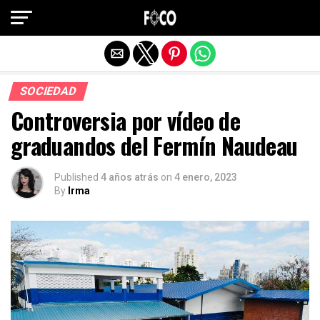
Salir de la versión móvil
SOCIEDAD
Controversia por vídeo de
graduandos del Fermín Naudeau
Published
4 años atrás
on
4 enero, 2023
By
Irma