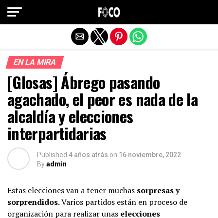
Salir de la versión móvil
EN LA MIRA
[Glosas] Ábrego pasando
agachado, el peor es nada de la
alcaldía y elecciones
interpartidarias
Published
4 años atrás
on
16 noviembre, 2022
By
admin
Estas elecciones van a tener muchas
sorpresas y
sorprendidos.
Varios partidos están en proceso de
organización para realizar unas
elecciones