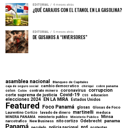
EDITORIAL
4 meses atrás
¿QUÉ CARAJOS CON EL ETANOL EN LA GASOLINA?
EDITORIAL
5 meses atrás
DE GUSANOS A “INVERSORES”
asamblea nacional
Blanqueo de Capitales
cambio democratico
chiriqui
caja de seguro social
cobre panama
corrupcion
coronavirus
contrato minero
colon
Colón
Covid-19
corte suprema de justicia
educacion
CSS
elecciones 2024
EN LA MIRA
Estados Unidos
Featured
Foco Panamá
glosas
Glosas de Foco
martinelli
lavado de dinero
meduca
Laurentino Cortizo
Minsa
MINERA PANAMA
ministerio publico
Ministerio Público
Odebrecht
panama
nito cortizo
narcotrafico
New Business
Panamá
prd
policia nacional
protestas
peculado