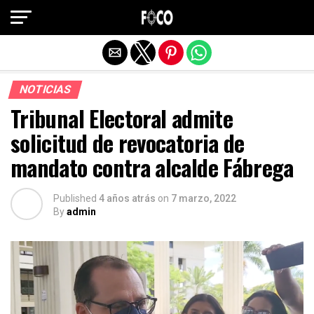
Salir de la versión móvil
NOTICIAS
Tribunal Electoral admite
solicitud de revocatoria de
mandato contra alcalde Fábrega
Published
4 años atrás
on
7 marzo, 2022
By
admin