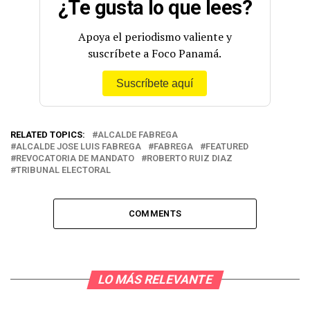
¿Te gusta lo que lees?
— ROBERTO RUIZ DIAZ (@R_RuizDiaz)
March 7, 2022
Apoya el periodismo valiente y
suscríbete a Foco Panamá.
Suscríbete aquí
RELATED TOPICS:
ALCALDE FABREGA
ALCALDE JOSE LUIS FABREGA
FABREGA
FEATURED
REVOCATORIA DE MANDATO
ROBERTO RUIZ DIAZ
TRIBUNAL ELECTORAL
COMMENTS
LO MÁS RELEVANTE