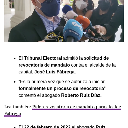
El
Tribunal Electoral
admitió la s
olicitud de
revocatoria de mandato
contra el alcalde de la
capital,
José Luis Fábrega.
“Es la primera vez que se autoriza a iniciar
formalmente un proceso de revocatoria
”
comentó el abogado
Roberto Ruiz Díaz.
Lea también:
Piden revocatoria de mandato para alcalde
Fábrega
El
22 de febrero de 2022
el abogado
Ruiz