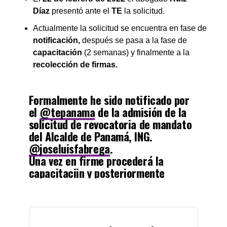
Díaz
presentó ante el
TE
la solicitud.
Actualmente la solicitud se encuentra en fase de
notificación,
después se pasa a la fase de
capacitación
(2 semanas) y finalmente a la
recolección de firmas.
Formalmente he sido notificado por
el
@tepanama
de la admisión de la
solicitud de revocatoria de mandato
del Alcalde de Panamá, ING.
@joseluisfabrega
.
Una vez en firme procederá la
capacitaciin y posteriormente
recolecciones firmas. Vamos
avanzando.
#fabregaciao
pic.twitter.com/xFXqhvLxVf