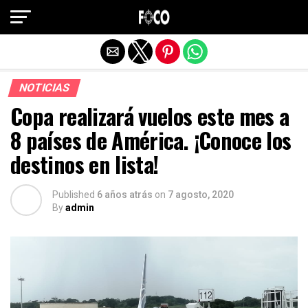
Salir de la versión móvil
NOTICIAS
Copa realizará vuelos este mes a
8 países de América. ¡Conoce los
destinos en lista!
Published
6 años atrás
on
7 agosto, 2020
By
admin