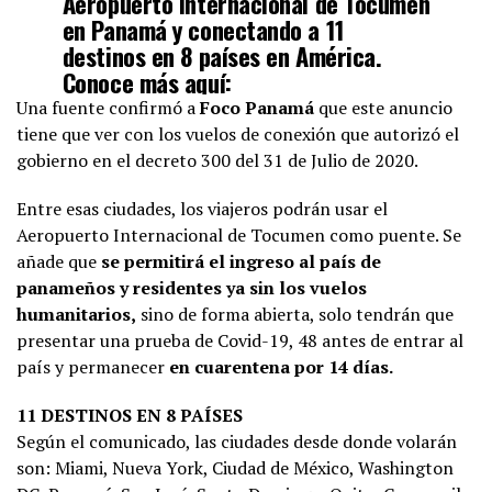
Aeropuerto Internacional de Tocumen
en Panamá y conectando a 11
destinos en 8 países en América.
Conoce más aquí:
https://t.co/uVZ9HDIAfp
Una fuente confirmó a
Foco Panamá
que este anuncio
pic.twitter.com/Px18DXlUvh
tiene que ver con los vuelos de conexión que autorizó el
gobierno en el decreto 300 del 31 de Julio de 2020.
— Copa Airlines (@CopaAirlines)
August 7, 2020
Entre esas ciudades, los viajeros podrán usar el
Aeropuerto Internacional de Tocumen como puente. Se
añade que
se permitirá el ingreso al país de
panameños y residentes ya sin los vuelos
humanitarios,
sino de forma abierta, solo tendrán que
presentar una prueba de Covid-19, 48 antes de entrar al
país y permanecer
en cuarentena por 14 días.
11 DESTINOS EN 8 PAÍSES
Según el comunicado, las ciudades desde donde volarán
son: Miami, Nueva York, Ciudad de México, Washington