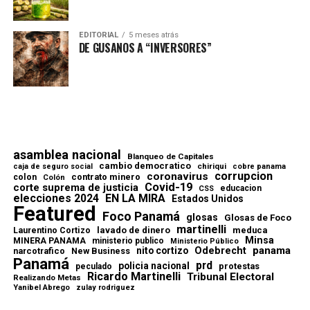
EDITORIAL
5 meses atrás
DE GUSANOS A “INVERSORES”
asamblea nacional
Blanqueo de Capitales
cambio democratico
chiriqui
caja de seguro social
cobre panama
corrupcion
coronavirus
contrato minero
colon
Colón
Covid-19
corte suprema de justicia
educacion
CSS
elecciones 2024
EN LA MIRA
Estados Unidos
Featured
Foco Panamá
glosas
Glosas de Foco
martinelli
lavado de dinero
meduca
Laurentino Cortizo
Minsa
MINERA PANAMA
ministerio publico
Ministerio Público
Odebrecht
panama
nito cortizo
narcotrafico
New Business
Panamá
prd
policia nacional
protestas
peculado
Ricardo Martinelli
Tribunal Electoral
Realizando Metas
Yanibel Abrego
zulay rodriguez