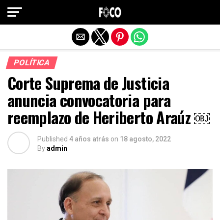
Salir de la versión móvil
POLÍTICA
Corte Suprema de Justicia
anuncia convocatoria para
reemplazo de Heriberto Araúz ￼
Published
4 años atrás
on
18 agosto, 2022
By
admin