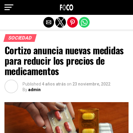
Salir de la versión móvil
SOCIEDAD
Cortizo anuncia nuevas medidas
para reducir los precios de
medicamentos
Published
4 años atrás
on
23 noviembre, 2022
By
admin