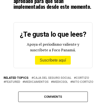
aprobado para que sean
implementadas desde este momento.
#PanamáEsUnGranPaís
🇵🇦
pic.twitter.com/EYSRpC7VZQ
— Nito Cortizo (@NitoCortizo)
November 22, 2022
¿Te gusta lo que lees?
Apoya el periodismo valiente y
suscríbete a Foco Panamá.
Suscríbete aquí
RELATED TOPICS:
CAJA DEL SEGURO SOCIAL
CORTIZO
FEATURED
MEDICAMENTOS
MEDICSOL
NITO CORTIZO
COMMENTS