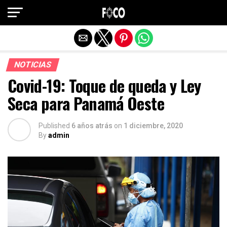
Salir de la versión móvil
NOTICIAS
Covid-19: Toque de queda y Ley
Seca para Panamá Oeste
Published
6 años atrás
on
1 diciembre, 2020
By
admin