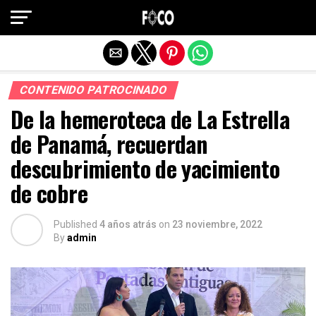
Salir de la versión móvil
CONTENIDO PATROCINADO
De la hemeroteca de La Estrella
de Panamá, recuerdan
descubrimiento de yacimiento
de cobre
Published
4 años atrás
on
23 noviembre, 2022
By
admin