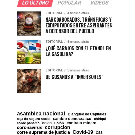
LO ÚLTIMO
POPULAR
VIDEOS
EDITORIAL
4 meses atrás
NARCOABOGADOS, TRÁNSFUGAS Y
EXDIPUTADOS ENTRE ASPIRANTES
A DEFENSOR DEL PUEBLO
EDITORIAL
4 meses atrás
¿QUÉ CARAJOS CON EL ETANOL EN
LA GASOLINA?
EDITORIAL
5 meses atrás
DE GUSANOS A “INVERSORES”
asamblea nacional
Blanqueo de Capitales
cambio democratico
caja de seguro social
chiriqui
contrato minero
colon
cobre panama
Colón
corrupcion
coronavirus
Covid-19
corte suprema de justicia
CSS