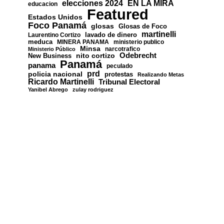
EN LA MIRA
elecciones 2024
educacion
Featured
Estados Unidos
Foco Panamá
glosas
Glosas de Foco
martinelli
lavado de dinero
Laurentino Cortizo
meduca
MINERA PANAMA
ministerio publico
Minsa
narcotrafico
Ministerio Público
nito cortizo
Odebrecht
New Business
Panamá
panama
peculado
prd
policia nacional
protestas
Realizando Metas
Ricardo Martinelli
Tribunal Electoral
Yanibel Abrego
zulay rodriguez