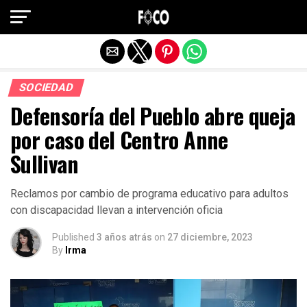
Salir de la versión móvil
SOCIEDAD
Defensoría del Pueblo abre queja
por caso del Centro Anne
Sullivan
Reclamos por cambio de programa educativo para adultos
con discapacidad llevan a intervención oficia
Published
3 años atrás
on
27 diciembre, 2023
By
Irma